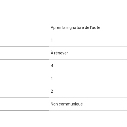
Après la signature de l’acte
1
À rénover
4
1
2
Non communiqué