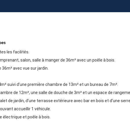
bes
s les facilités.
omprenant, salon, salle à manger de 36m² avec un poêle à bois.
36m² avec vue sur jardin.
4m² suivi d’une première chambre de 13m² et un bureau de 7m².
a chambre de 12m², une salle de douche de 3m² et un espace de rangem
halet de jardin, d’une terrasse extérieure avec bar en bois et d’une serr
uvant accueillir 1 véhicule.
 électrique et poêle à bois.