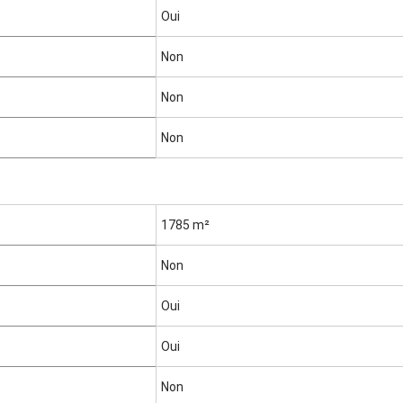
a
r
s
Oui
r
é
r
s
Non
é
s
Non
Non
m
1785
m²
è
Non
t
r
Oui
e
s
Oui
c
a
Non
r