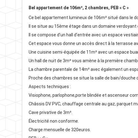
Bel appartement de 106m², 2 chambres, PEB « C »
Ce bel appartement lumineux de 106m² situé dans le do
Il se situe au 15ème étage dans un domaine verdoyant 
Il se compose d’un hall d’entrée avec un espace vestia
Cet espace vous donne un accès direct à la terrasse a
Une cuisine semi-équipée de 11m² avec un espace buan
Un hall de nuit de 3m² vous amène à la première cham
La chambre parentale de 14m² avec également un espac
Proche des chambres se situe la salle de bain/douche 
Aspects techniques :
Visiophone, parlophone,porte blindée et ascenseur co
Châssis DV PVC, chauffage centrale au gaz, parquet ma
Cave privative de 3m².
Électricité non conforme.
Charge mensuelle de 320euros.