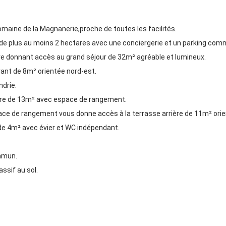
maine de la Magnanerie,proche de toutes les facilités.
de plus au moins 2 hectares avec une conciergerie et un parking com
ire donnant accès au grand séjour de 32m² agréable et lumineux.
vant de 8m² orientée nord-est.
drie.
bre de 13m² avec espace de rangement.
e de rangement vous donne accès à la terrasse arrière de 11m² ori
de 4m² avec évier et WC indépendant.
mmun.
ssif au sol.