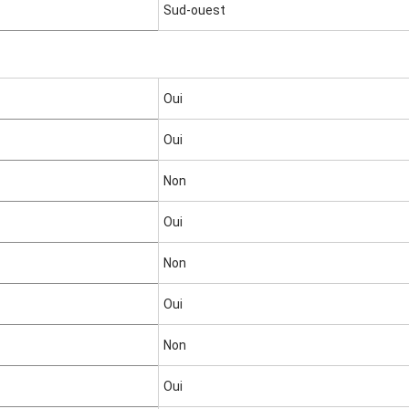
Sud-ouest
t
r
r
r
e
é
s
s
Oui
c
a
Oui
r
r
Non
é
s
Oui
Non
Oui
Non
Oui