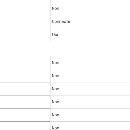
a
Non
r
r
Connecté
é
s
Oui
Non
Non
Non
Non
Non
Non